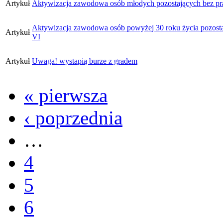
Artykuł
Aktywizacja zawodowa osób młodych pozostających bez pr
Aktywizacja zawodowa osób powyżej 30 roku życia pozosta
Artykuł
VI
Artykuł
Uwaga! wystapią burze z gradem
« pierwsza
‹ poprzednia
…
4
5
6