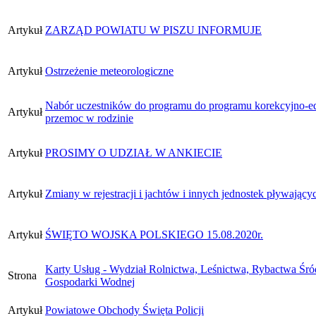
Artykuł
ZARZĄD POWIATU W PISZU INFORMUJE
Artykuł
Ostrzeżenie meteorologiczne
Nabór uczestników do programu do programu korekcyjno-ed
Artykuł
przemoc w rodzinie
Artykuł
PROSIMY O UDZIAŁ W ANKIECIE
Artykuł
Zmiany w rejestracji i jachtów i innych jednostek pływający
Artykuł
ŚWIĘTO WOJSKA POLSKIEGO 15.08.2020r.
Karty Usług - Wydział Rolnictwa, Leśnictwa, Rybactwa Śr
Strona
Gospodarki Wodnej
Artykuł
Powiatowe Obchody Święta Policji