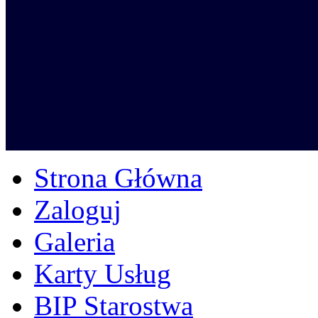
Strona Główna
Zaloguj
Galeria
Karty Usług
BIP Starostwa