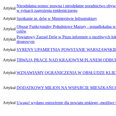
Nieodpłatna pomoc prawna i nieodpłatne poradnictwo obywa
Artykuł
w sytuacji zagrożenia epidemicznego
Artykuł
Spotkanie nt. dróg w Ministerstwie Infrastruktury
Obszar Funkcjonalny Południowe Mazury - ponadlokalna wsp
Artykuł
celów
Powiatowy Zarząd Dróg w Piszu informuje o możliwych lok
Artykuł
drogowym
Artykuł
SYRENY UPAMIĘTNIĄ POWSTANIE WARSZAWSKI
Artykuł
TRWAJĄ PRACE NAD KRAJOWYM PLANEM ODB
Artykuł
WZNAWIAMY OGRANICZENIA W OBSŁUDZE KLI
Artykuł
DODATKOWY MILION NA WSPARCIE MIESZKAŃCÓ
Artykuł
Uwaga! wydano ostrzeżenie dla powiatu piskiego -możliwe 