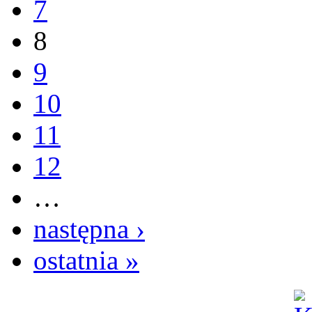
7
8
9
10
11
12
…
następna ›
ostatnia »