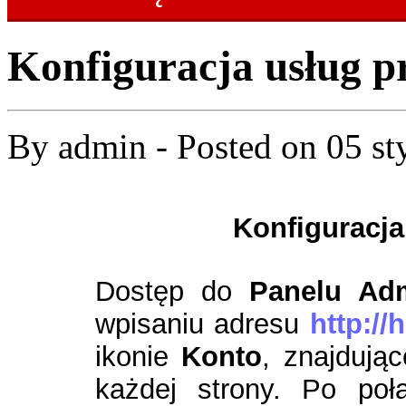
Konfiguracja usług
By
admin
- Posted on
05 st
Konfiguracj
Dostęp do
Panelu Adm
wpisaniu adresu
http://
ikonie
Konto
, znajdują
każdej strony.
Po poł