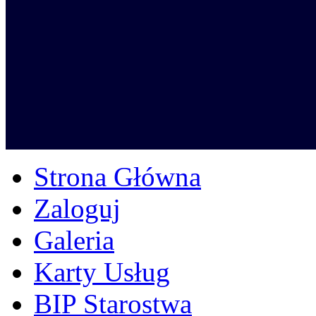
Strona Główna
Zaloguj
Galeria
Karty Usług
BIP Starostwa