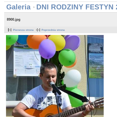
Galeria
DNI RODZINY FESTYN 
8900.jpg
Pierwsza strona
Poprzednia strona