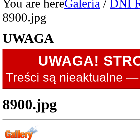
You are here
Galeria
/
DNI 
8900.jpg
UWAGA
UWAGA! STR
Treści są nieaktualne 
8900.jpg