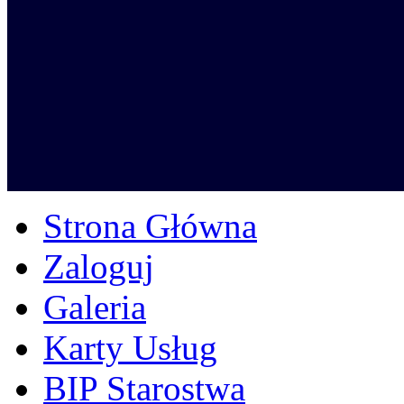
Strona Główna
Zaloguj
Galeria
Karty Usług
BIP Starostwa